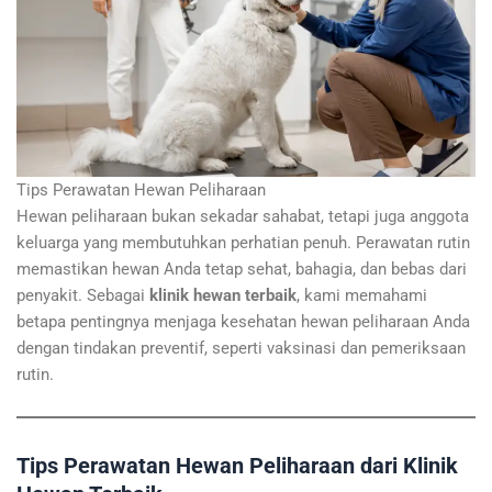
Tips Perawatan Hewan Peliharaan
Hewan peliharaan bukan sekadar sahabat, tetapi juga anggota
keluarga yang membutuhkan perhatian penuh. Perawatan rutin
memastikan hewan Anda tetap sehat, bahagia, dan bebas dari
penyakit. Sebagai
klinik hewan terbaik
, kami memahami
betapa pentingnya menjaga kesehatan hewan peliharaan Anda
dengan tindakan preventif, seperti vaksinasi dan pemeriksaan
rutin.
Tips Perawatan Hewan Peliharaan dari Klinik